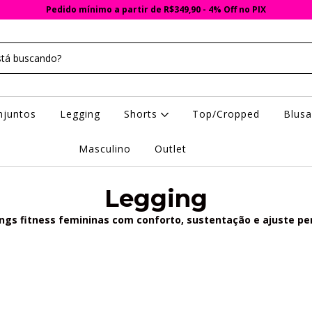
Pedido mínimo a partir de R$349,90 - 4% Off no PIX
njuntos
Legging
Shorts
Top/Cropped
Blus
Masculino
Outlet
Legging
ngs fitness femininas com conforto, sustentação e ajuste per