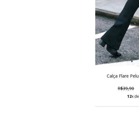
Calça Flare Pel
R$39,90
12
x d