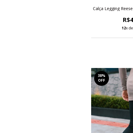
Calça Legging Reese
R$4
12
x d
38
%
OFF