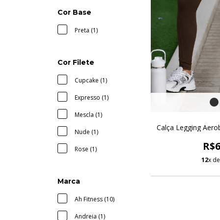
Cor Base
Preta (1)
Cor Filete
Cupcake (1)
Expresso (1)
Mescla (1)
Calça Legging Aerob
Nude (1)
R$6
Rose (1)
12
x d
Marca
Ah Fitness (10)
Andreia (1)