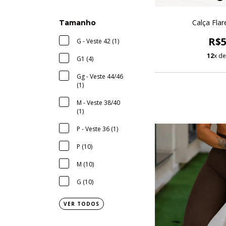
Calça Flar
Tamanho
R$5
G - Veste 42 (1)
12
x d
G1 (4)
Gg - Veste 44/46
(1)
M - Veste 38/40
(1)
P - Veste 36 (1)
P (10)
M (10)
G (10)
VER TODOS