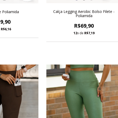
Calça Legging Aerobic Bolso Filete -
e Poliamida
Poliamida
9,90
R$69,90
e
R$6,16
12
x de
R$7,19