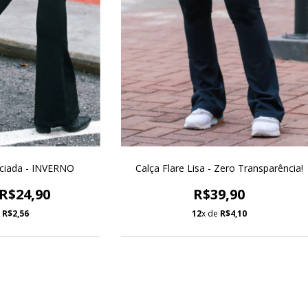
uciada - INVERNO
Calça Flare Lisa - Zero Transparência!
R$24,90
R$39,90
e
R$2,56
12
x de
R$4,10