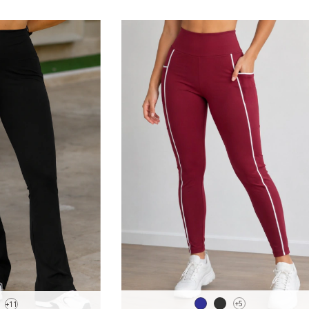
+5
+11