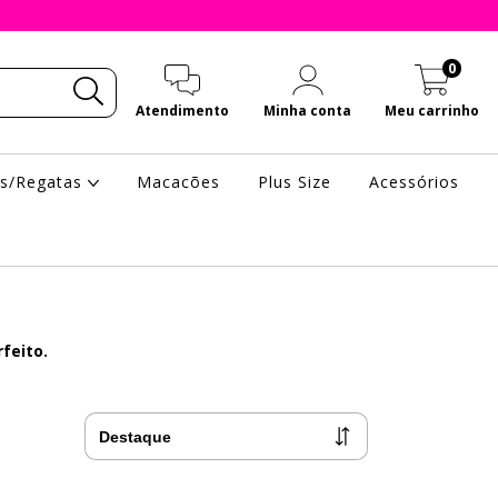
0
Atendimento
Minha conta
Meu carrinho
as/Regatas
Macacões
Plus Size
Acessórios
feito.