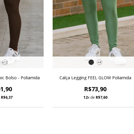
+12
+4
ic Bolso - Poliamida
Calça Legging FEEL GLOW Poliamida
1,90
R$73,90
e
R$6,37
12
x de
R$7,60