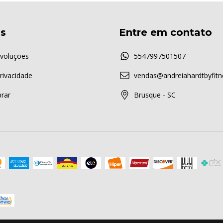
as
Entre em contato
voluções
5547997501507
Privacidade
vendas@andreiahardtbyfitn
rar
Brusque - SC