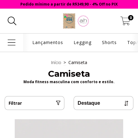
Pedido mínimo a partir de R$349,90 - 4% Off no PIX
0
Lançamentos
Legging
Shorts
Top/
Início
>
Camiseta
Camiseta
Moda fitness masculina com conforto e estilo.
Filtrar