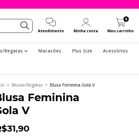
0
Atendimento
Minha conta
Meu carrinho
as/Regatas
Macacões
Plus Size
Acessórios
cio
>
Blusas/Regatas
>
Blusa Feminina Gola V
Blusa Feminina
ola V
R$31,90