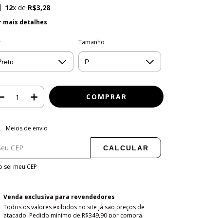
12
x de
R$3,28
r mais detalhes
r
Tamanho
regas para o CEP:
ALTERAR CEP
Meios de envio
CALCULAR
 sei meu CEP
Venda exclusiva para revendedores
Todos os valores exibidos no site já são preços de
atacado. Pedido mínimo de R$349,90 por compra.