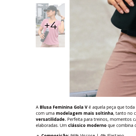
+4
A
Blusa Feminina Gola V
é aquela peça que toda 
com uma
modelagem mais soltinha
, tanto no
versatilidade.
Perfeita para treinos, momentos 
elaboradas. Um
clássico moderno
que combina 
🔹
Composição:
96% Viscose | 4% Elastano