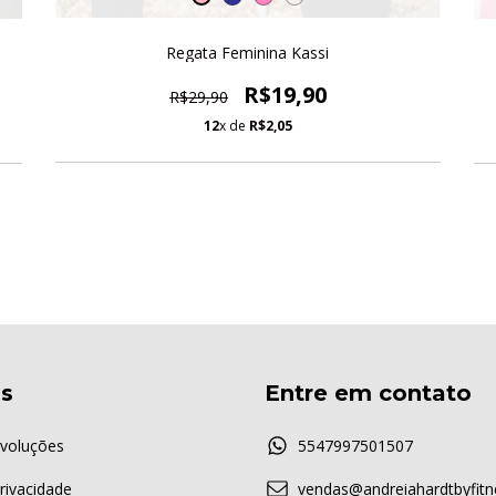
Regata Feminina Kassi
R$19,90
R$29,90
12
x de
R$2,05
as
Entre em contato
voluções
5547997501507
Privacidade
vendas@andreiahardtbyfitn