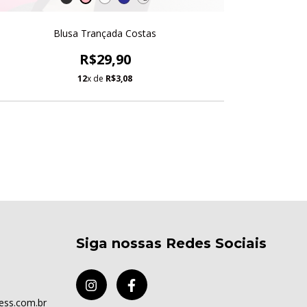
Blusa
Blusa Trançada Costas
R$29,90
12
x de
R$3,08
Siga nossas Redes Sociais
ess.com.br