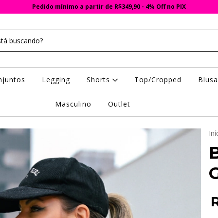
Pedido mínimo a partir de R$349,90 - 4% Off no PIX
njuntos
Legging
Shorts
Top/Cropped
Blus
Masculino
Outlet
Iní
G