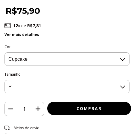
R$75,90
12
x de
R$7,81
Ver mais detalhes
Cor
Tamanho
Entregas para o CEP:
ALTERAR CEP
Meios de envio