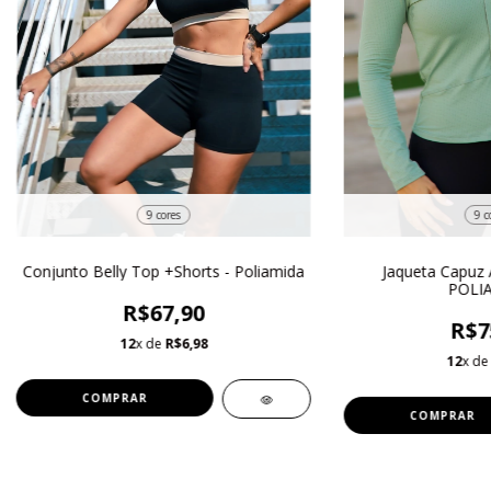
9 c
9 cores
Jaqueta Capuz 
Conjunto Belly Top +Shorts - Poliamida
POLI
R$67,90
R$7
12
x de
R$6,98
12
x d
COMPRAR
COMPRAR