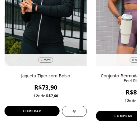
7 cores
8 c
Jaqueta Ziper com Bolso
Conjunto Bermud
Feel R
R$73,90
R$8
12
x de
R$7,60
12
x d
COMPRAR
COMPRAR