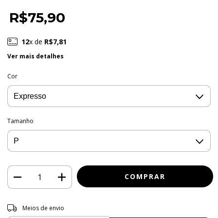
R$75,90
12
x de
R$7,81
Ver mais detalhes
Cor
Tamanho
Entregas para o CEP:
ALTERAR CEP
Meios de envio