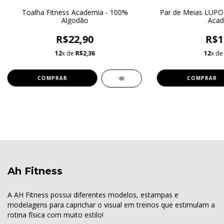
Toalha Fitness Academia - 100%
Par de Meias LUPO
Algodão
Acad
R$22,90
R$1
12
x de
R$2,36
12
x d
COMPRAR
COMPRAR
Ah Fitness
A AH Fitness possui diferentes modelos, estampas e
modelagens para caprichar o visual em treinos que estimulam a
rotina física com muito estilo!