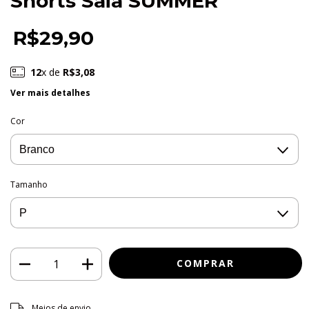
Shorts Saia SUMMER
R$29,90
12
x de
R$3,08
Ver mais detalhes
Cor
Tamanho
Entregas para o CEP:
ALTERAR CEP
Meios de envio